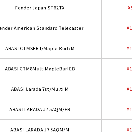
Fender Japan ST62TX
¥
ender American Standard Telecaster
¥1
ABASI CTM8FRT/Maple Burl/M
¥1
ABASI CTM8MultiMapleBurlEB
¥1
ABASI Larada 7st/Multi M
¥1
ABASI LARADA J7 5AQM/EB
¥1
ABASI LARADA J7 5AQM/M
¥1