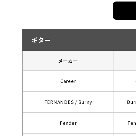
ギター
メーカー
Career
FERNANDES / Burny
Bur
Fender
Fen