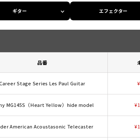
ギター
エフェクター
品番
Career Stage Series Les Paul Guitar
¥
ny MG145S（Heart Yellow）hide model
¥1
der American Acoustasonic Telecaster
¥1